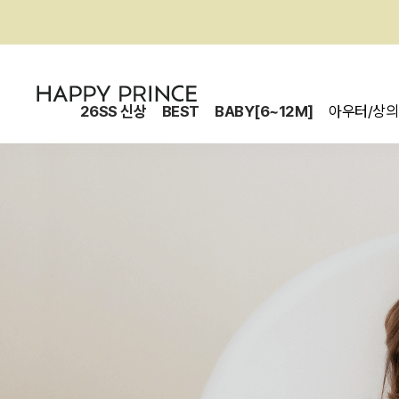
26SS 신상
BEST
BABY[6~12M]
아우터/상의