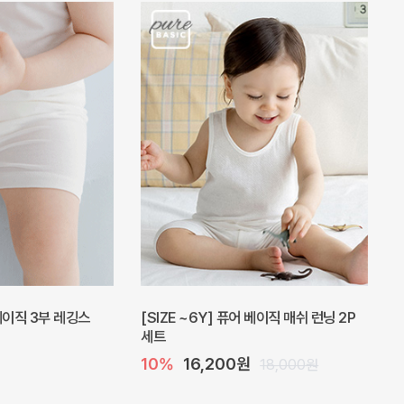
 베이직 3부 레깅스
[SIZE ~6Y] 퓨어 베이직 매쉬 런닝 2P
세트
10%
16,200원
18,000원