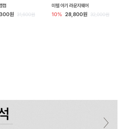
랩캡
미렐 아기 라운지웨어
,300원
10%
28,800원
31,600원
32,000원