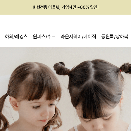
회원전용 아울렛, 가입하면 ~60% 할인!
멤버십 최대 28,000원 혜택
하의/레깅스
원피스/수트
라운지웨어/베이직
등원룩/상하복