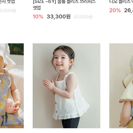
라운지 셋업
[SIZE ~6Y] 블룸 플리츠 쓰리피스
디오 플리츠 
셋업
20%
26
6,000원
10%
33,300원
37,000원