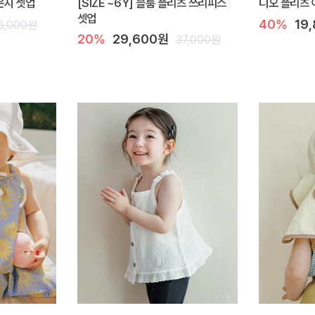
라운지 셋업
[SIZE ~6Y] 블룸 플리츠 쓰리피스
디오 플리츠 
셋업
40%
19
6,000원
20%
29,600원
37,000원