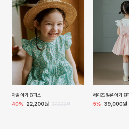
네로 바디수트
해피 베베 요루 썸머
10%
32,400원
30%
20,300
36,000원