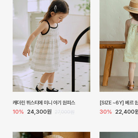
오드 바디수트
해피 베베 요루 썸머
10%
27,900원
10%
28,800원
31,000원