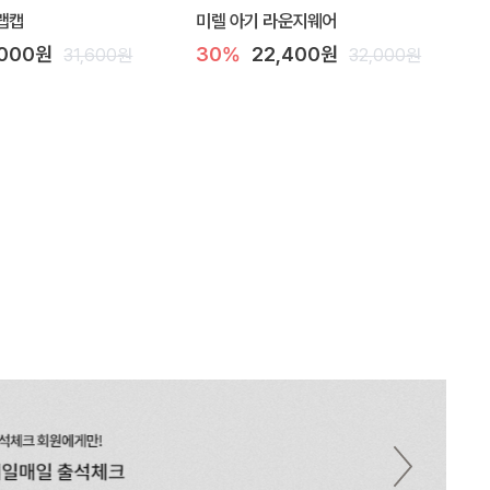
랩캡
미렐 아기 라운지웨어
,000원
30%
22,400원
31,600원
32,000원