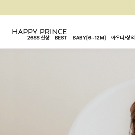
26SS 신상
BEST
BABY[6~12M]
아우터/상의