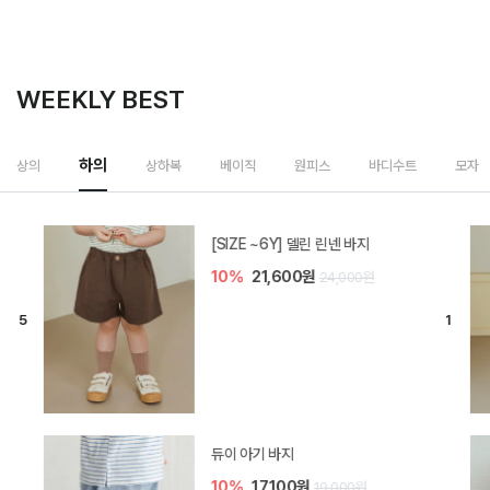
WEEKLY BEST
하의
상의
상하복
베이직
원피스
바디수트
모자
[SIZE ~6Y] 델린 린넨 바지
10%
21,600원
24,000원
듀이 아기 바지
10%
17,100원
19,000원