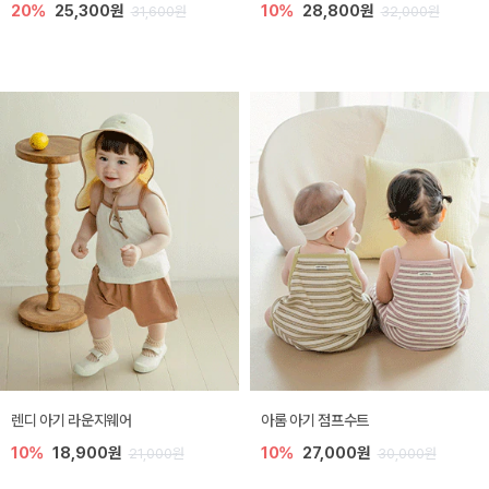
20%
25,300원
10%
28,800원
31,600원
32,000원
렌디 아기 라운지웨어
아롬 아기 점프수트
10%
18,900원
10%
27,000원
21,000원
30,000원