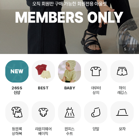
5
/
6
아우터
하의
26SS
BEST
BABY
상의
레깅스
신상
등원룩
라운지웨어
원피스
양말
모자
상하복
베이직
수트