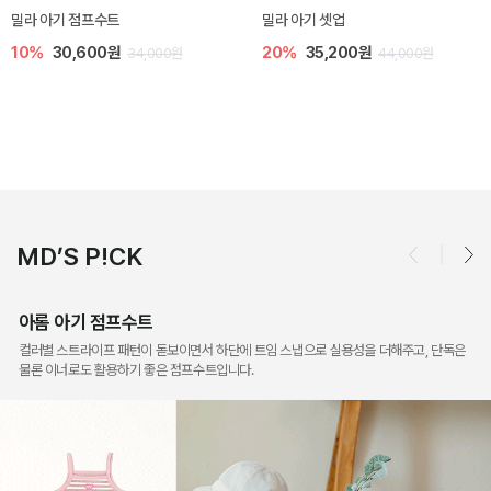
토닉 아기 민소매 티셔츠
베티 니트 아기 민소매 티셔츠
20%
11,200원
10%
24,300원
14,000원
27,000원
MD’S P!CK
아롬 아기 점프수트
컬러별 스트라이프 패턴이 돋보이면서 하단에 트임 스냅으로 실용성을 더해주고, 단독은
물론 이너로도 활용하기 좋은 점프수트입니다.