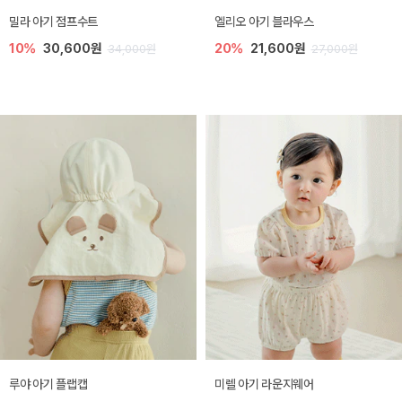
밀라 아기 점프수트
엘리오 아기 블라우스
10%
30,600원
20%
21,600원
34,000원
27,000원
루야 아기 플랩캡
미렐 아기 라운지웨어