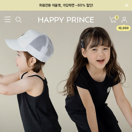
회원전용 아울렛, 가입하면 ~60% 할인!
멤버십 최대 28,000원 혜택
0
10,000
26SS 신상
BEST
BABY[6~12M]
아우터/상의
하의/레깅스