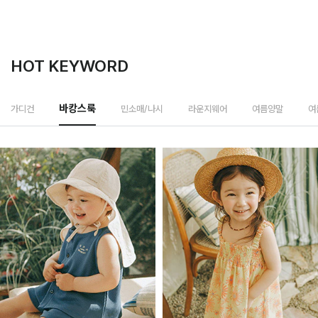
HOT KEYWORD
민소매/나시
가디건
바캉스룩
라운지웨어
여름양말
여