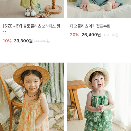
[SIZE ~6Y] 블룸 플리츠 쓰리피스 셋
디오 플리츠 아기 점프수트
업
20%
26,400원
33,000원
10%
33,300원
37,000원