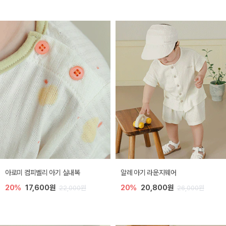
아로미 컴피벨리 아기 실내복
알레 아기 라운지웨어
20%
17,600원
20%
20,800원
22,000원
26,000원