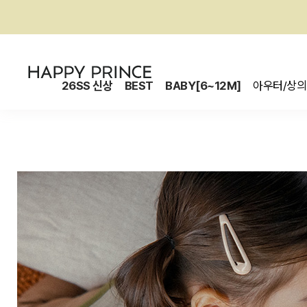
26SS 신상
BEST
BABY[6~12M]
아우터/상의