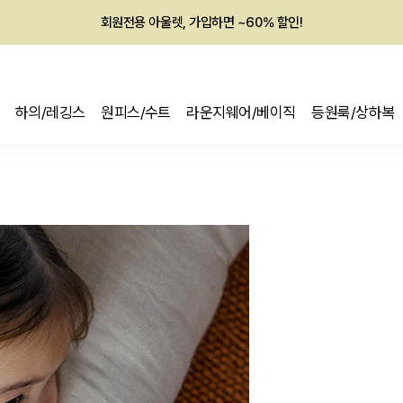
회원전용 아울렛, 가입하면 ~60% 할인!
멤버십 최대 28,000원 혜택
하의/레깅스
원피스/수트
라운지웨어/베이직
등원룩/상하복