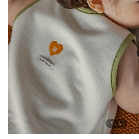
1
5
/