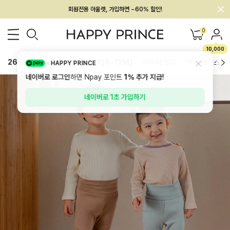
멤버십 최대 28,000원 혜택
0
10,000
26SS 신상
BEST
BABY[6~12M]
아우터/상의
하의/레깅스
HAPPY PRINCE
네이버로 로그인
하면 Npay 포인트
1%
추가 지급!
네이버로 1초 가입하기