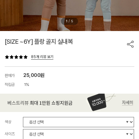
/
1
5
[SIZE ~6Y] 플랑 골지 실내복
85개 리뷰 보기
25,000원
판매가
적립금
1%
색상
사이즈