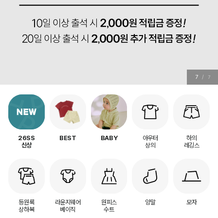
7
/
7
아우터
하의
26SS
BEST
BABY
상의
레깅스
신상
등원룩
라운지웨어
원피스
양말
모자
상하복
베이직
수트