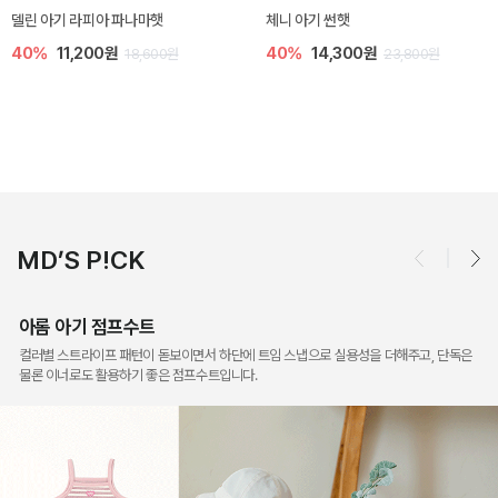
[SIZE ~6Y] 슈미 가디건
[SIZE ~6Y] 마인 니트 가디건
5%
17,100원
20%
23,200원
18,000원
29,000원
MD’S P!CK
아롬 아기 점프수트
컬러별 스트라이프 패턴이 돋보이면서 하단에 트임 스냅으로 실용성을 더해주고, 단독은
물론 이너로도 활용하기 좋은 점프수트입니다.