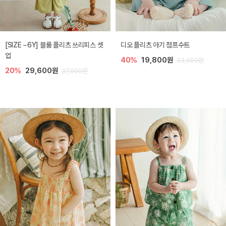
[SIZE ~6Y] 블룸 플리츠 쓰리피스 셋
디오 플리츠 아기 점프수트
업
40%
19,800원
33,000원
20%
29,600원
37,000원