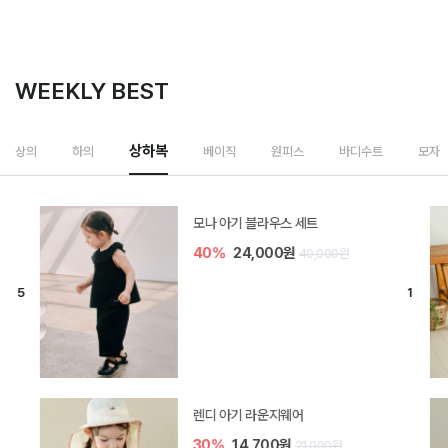
WEEKLY BEST
상하복
상의
하의
베이직
원피스
바디수트
모자
모나 아기 블라우스 세트
40%
24,000원
40,000원
렌디 아기 라운지웨어
30%
14,700원
21,000원