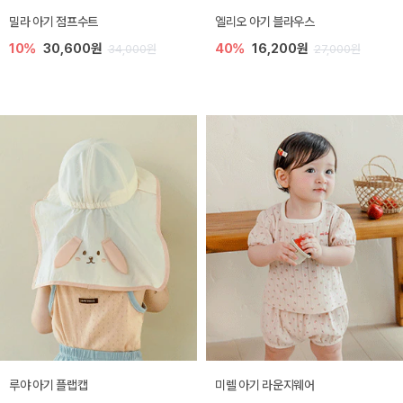
밀라 아기 점프수트
엘리오 아기 블라우스
10%
30,600원
40%
16,200원
34,000원
27,000원
루야 아기 플랩캡
미렐 아기 라운지웨어