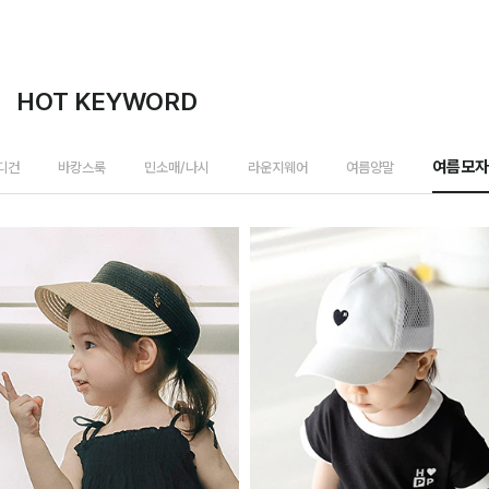
HOT KEYWORD
가디건
바캉스룩
민소매/나시
라운지웨어
여름양말
여