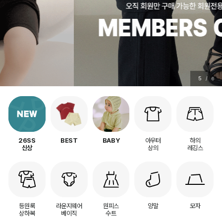
5
/
6
아우터
하의
26SS
BEST
BABY
상의
레깅스
신상
등원룩
라운지웨어
원피스
양말
모자
상하복
베이직
수트