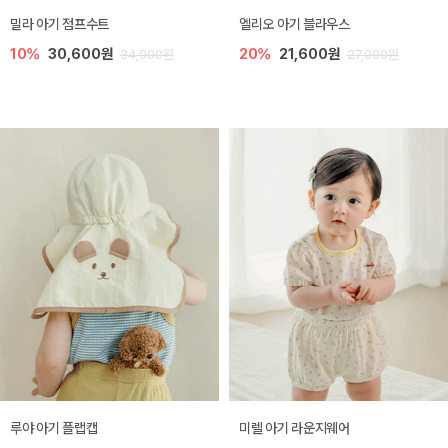
밀라 아기 점프수트
엘리오 아기 블라우스
10%
30,600원
20%
21,600원
34,000원
27,000원
루야 아기 플랩캡
미렐 아기 라운지웨어