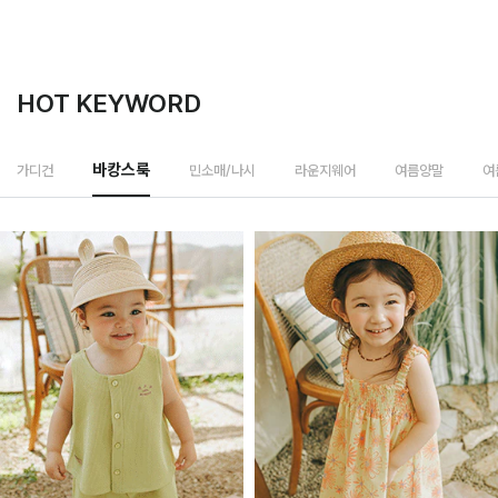
HOT KEYWORD
민소매/나시
가디건
바캉스룩
라운지웨어
여름양말
여