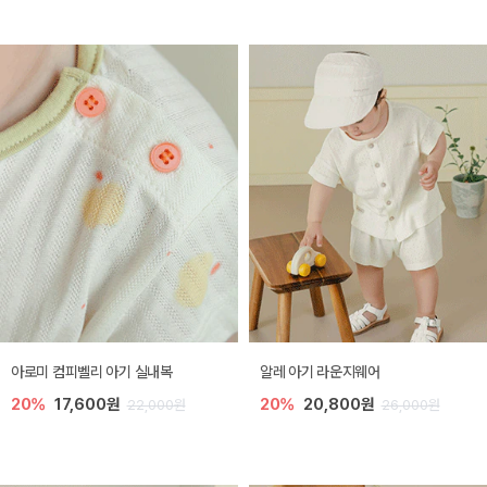
아로미 컴피벨리 아기 실내복
알레 아기 라운지웨어
20%
17,600원
20%
20,800원
22,000원
26,000원