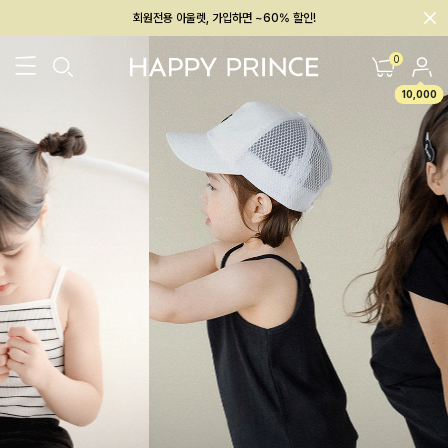
회원전용 아울렛, 가입하면 ~60% 할인!
멤버십 최대 28,000원 혜택
0
10,000
26SS 신상
BEST
BABY[6~12M]
아우터/상의
하의/레깅스