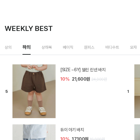
WEEKLY BEST
하의
상의
상하복
베이직
원피스
바디수트
모자
[SIZE ~6Y] 델린 린넨 바지
10%
21,600원
24,000원
듀이 아기 바지
10%
17,100원
19,000원