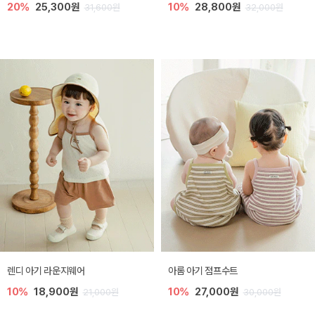
20%
25,300원
10%
28,800원
31,600원
32,000원
렌디 아기 라운지웨어
아롬 아기 점프수트
10%
18,900원
10%
27,000원
21,000원
30,000원