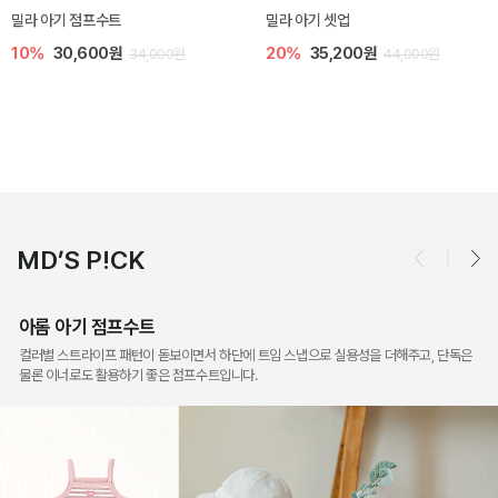
토닉 아기 민소매 티셔츠
베티 니트 아기 민소매 티셔츠
20%
11,200원
10%
24,300원
14,000원
27,000원
MD’S P!CK
아롬 아기 점프수트
컬러별 스트라이프 패턴이 돋보이면서 하단에 트임 스냅으로 실용성을 더해주고, 단독은
물론 이너로도 활용하기 좋은 점프수트입니다.