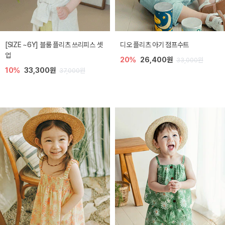
[SIZE ~6Y] 블룸 플리츠 쓰리피스 셋
디오 플리츠 아기 점프수트
업
20%
26,400원
33,000원
10%
33,300원
37,000원