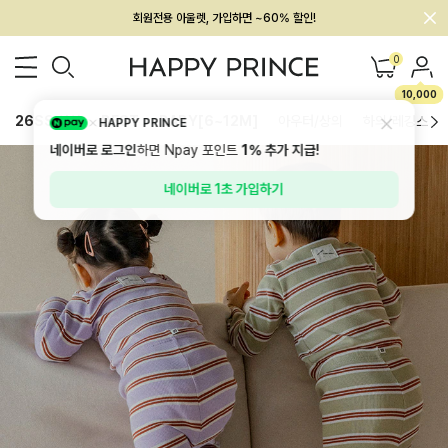
멤버십 최대 28,000원 혜택
0
10,000
26SS 신상
BEST
BABY[6~12M]
아우터/상의
하의/레깅스
HAPPY PRINCE
네이버로 로그인
하면 Npay 포인트
1%
추가 지급!
네이버로 1초 가입하기