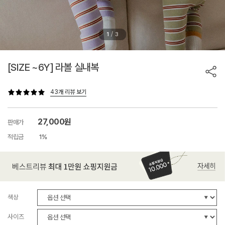
/
1
3
[SIZE ~6Y] 라볼 실내복
43개 리뷰 보기
27,000원
판매가
적립금
1%
색상
사이즈