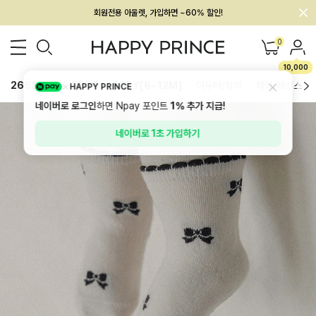
회원전용 아울렛, 가입하면 ~60% 할인!
멤버십 최대 28,000원 혜택
0
10,000
26SS 신상
BEST
BABY[6~12M]
아우터/상의
하의/레깅스
HAPPY PRINCE
네이버로 로그인
하면 Npay 포인트
1%
추가 지급!
네이버로 1초 가입하기