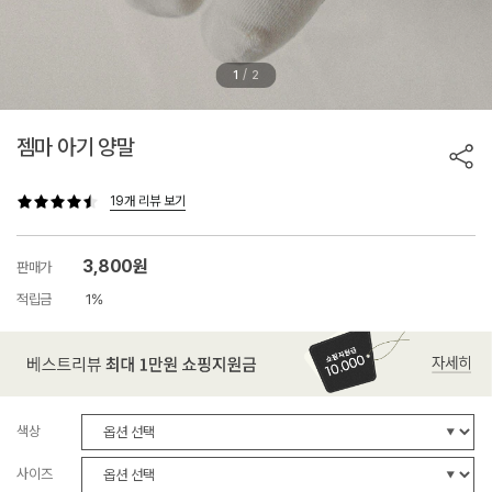
/
1
2
젬마 아기 양말
19개 리뷰 보기
3,800원
판매가
적립금
1%
색상
사이즈