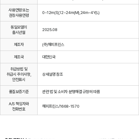
사용연령 또는
0~12m(S),12~24m(M),24m~4Y(L)
권장사용연령
동일모델의
2025.08
출시년월
제조자
(주)해피프린스
제조국
대한민국
취급방법 및
취급시 주의사항,
상세설명 참조
안전표시
품질보증기준
관련 법 및 소비자 분쟁해결 규정에 따름
A/S 책임자와
해피프린스/1668-1570
전화번호