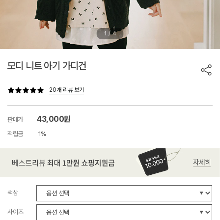
/
1
4
모디 니트 아기 가디건
20개 리뷰 보기
43,000원
판매가
적립금
1%
색상
사이즈