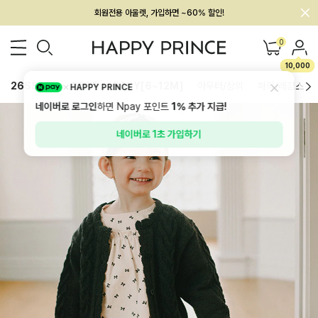
회원전용 아울렛, 가입하면 ~60% 할인!
멤버십 최대 28,000원 혜택
0
10,000
26SS 신상
BEST
BABY[6~12M]
아우터/상의
하의/레깅스
HAPPY PRINCE
네이버로 로그인
하면 Npay 포인트
1%
추가 지급!
네이버로 1초 가입하기