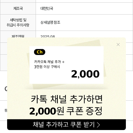
제조국
대한민국
세탁방법 및
상세설명 참조
취급시 주의사항
제조연월
2025.08
품질보증기준
관련 법 및 소비자 분쟁해결 규정에 따름
A/S 책임자와
해피프린스/1668-1570
전화번호
Q&A
등록된 문의가 없습니다.