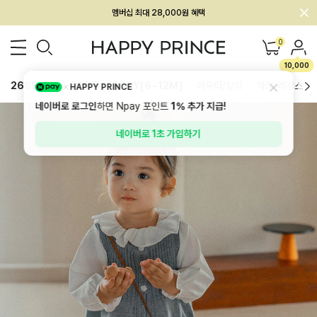
멤버십 최대 28,000원 혜택
0
10,000
26SS 신상
BEST
BABY[6~12M]
아우터/상의
하의/레깅스
HAPPY PRINCE
네이버로 로그인
하면 Npay 포인트
1%
추가 지급!
네이버로 1초 가입하기