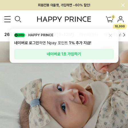
회원전용 아울렛, 가입하면 ~60% 할인!
멤버십 최대 28,000원 혜택
0
10,000
26SS 신상
BEST
BABY[6~12M]
아우터/상의
하의/레깅스
HAPPY PRINCE
네이버로 로그인
하면 Npay 포인트
1%
추가 지급!
네이버로 1초 가입하기