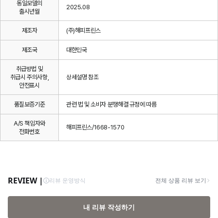
동일모델의
2025.08
출시년월
제조자
(주)해피프린스
제조국
대한민국
취급방법 및
취급시 주의사항,
상세설명 참조
안전표시
품질보증기준
관련 법 및 소비자 분쟁해결 규정에 따름
A/S 책임자와
해피프린스/1668-1570
전화번호