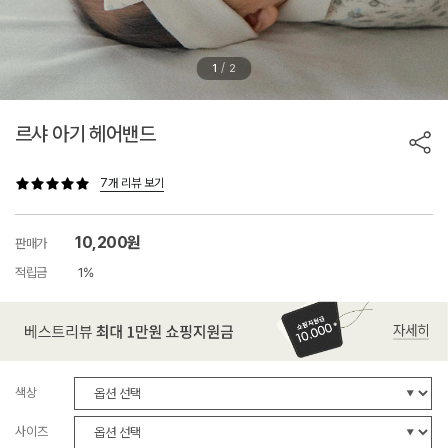
/
1
2
르샤 아기 헤어밴드
7개 리뷰 보기
10,200원
판매가
적립금
1%
색상
사이즈