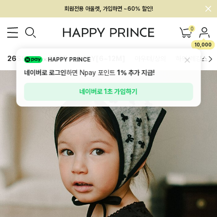
멤버십 최대 28,000원 혜택
0
10,000
26SS 신상
BEST
BABY[6~12M]
아우터/상의
하의/레깅스
HAPPY PRINCE
네이버로 로그인
하면 Npay 포인트
1%
추가 지급!
네이버로 1초 가입하기