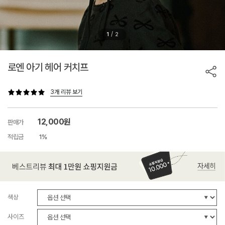
/
1
2
로엔 아기 헤어 커치프
3개 리뷰 보기
12,000원
판매가
적립금
1%
색상
사이즈