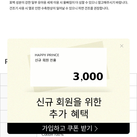
PRODUCT INFO
품명 및 모델명
로엔 아기 헤어 커치프
KC 인증정보
어린이제품 안전확인
크기, 중량
상세설명참조
색상
그레이
제원단: Polyester 85% + Rayon 11% + Nylon 4%, 랍빠:
재질
Cotton 100%