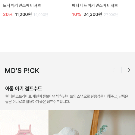
렌디 아기 라운지웨어
[SIZE ~6Y] 오뎃 라운지웨어
10%
18,900원
10%
20,700원
21,000원
23,000원
MD’S P!CK
아롬 아기 점프수트
컬러별 스트라이프 패턴이 돋보이면서 하단에 트임 스냅으로 실용성을 더해주고, 단독은
물론 이너로도 활용하기 좋은 점프수트입니다.