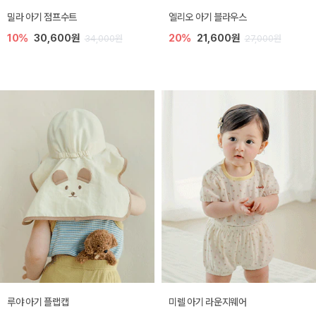
밀라 아기 점프수트
엘리오 아기 블라우스
10%
30,600원
20%
21,600원
34,000원
27,000원
루야 아기 플랩캡
미렐 아기 라운지웨어