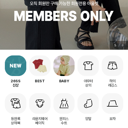
5
/
6
아우터
하의
26SS
BEST
BABY
상의
레깅스
신상
등원룩
라운지웨어
원피스
양말
모자
상하복
베이직
수트