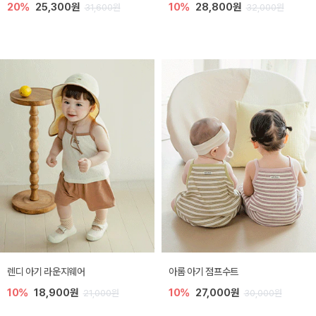
20%
25,300원
10%
28,800원
31,600원
32,000원
렌디 아기 라운지웨어
아롬 아기 점프수트
10%
18,900원
10%
27,000원
21,000원
30,000원