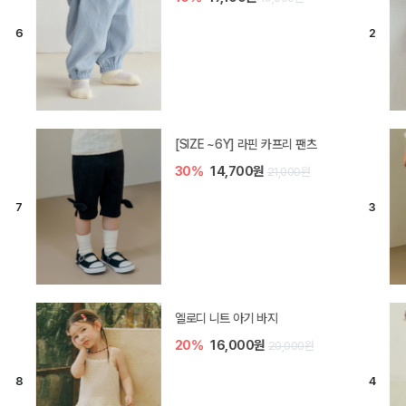
[SIZE ~6Y] 오뎃 라운지웨어
10%
20,700원
23,000원
[SIZE ~6Y] 블룸 플리츠 쓰리피스
셋업
10%
33,300원
37,000원