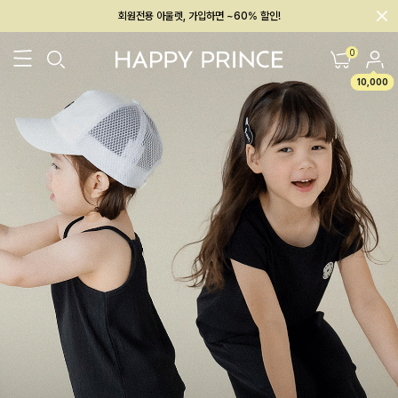
회원전용 아울렛, 가입하면 ~60% 할인!
멤버십 최대 28,000원 혜택
0
10,000
26SS 신상
BEST
BABY[6~12M]
아우터/상의
하의/레깅스