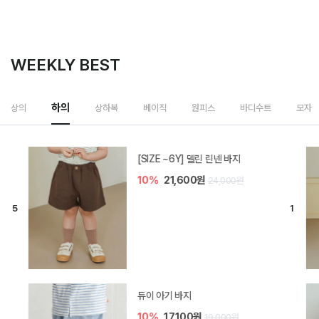
WEEKLY BEST
상하복
상의
하의
베이직
원피스
바디수트
모자
밀라 아기 셋업
20%
35,200원
44,000원
브렌 아기 블라우스 세트
10%
36,900원
41,000원