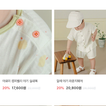
아로미 컴피벨리 아기 실내복
알레 아기 라운지웨어
20%
17,600원
20%
20,800원
22,000원
26,000원