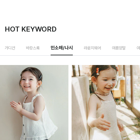
HOT KEYWORD
라운지웨어
가디건
바캉스룩
민소매/나시
여름양말
여