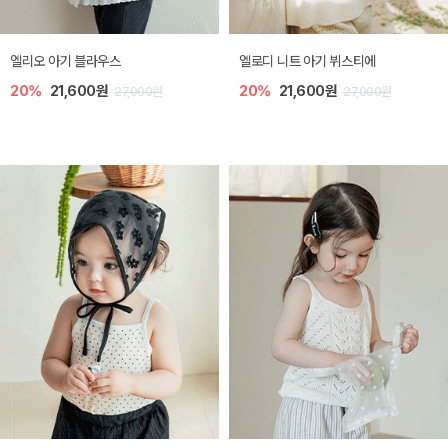
미렐 아기 라운지웨어
[SIZE ~6Y] 로미나 라운지 셋업
10%
28,800원
10%
26,100원
32,000원
29,000원