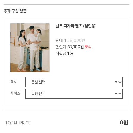
추가 구성 상품
벨르 파자마 팬츠 (성인용)
판매가
39,000원
할인가
37,100원
5%
적립금
1%
색상
사이즈
0
원
TOTAL PRICE