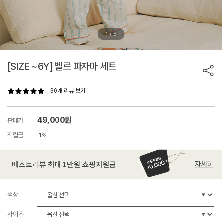
/
1
5
[SIZE ~6Y] 벨르 파자마 세트
30개 리뷰 보기
49,000원
판매가
적립금
1%
색상
사이즈