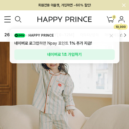
멤버십 최대 28,000원 혜택
0
10,000
26SS 신상
BEST
BABY[6~12M]
아우터/상의
하의/레깅스
HAPPY PRINCE
네이버로 로그인
하면 Npay 포인트
1%
추가 지급!
네이버로 1초 가입하기