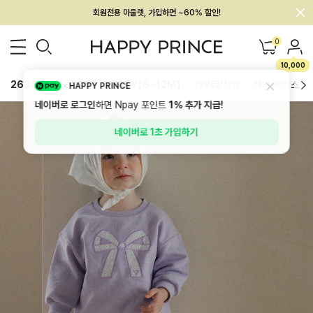
회원전용 아울렛, 가입하면 ~60% 할인!
멤버십 최대 28,000원 혜택
0
10,000
26SS 신상
BEST
BABY[6~12M]
아우터/상의
하의/레깅스
HAPPY PRINCE
네이버로 로그인
하면 Npay 포인트
1%
추가 지급!
네이버로 1초 가입하기