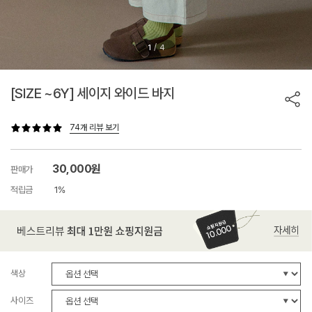
/
1
4
[SIZE ~6Y] 세이지 와이드 바지
74개 리뷰 보기
30,000원
판매가
적립금
1%
색상
사이즈