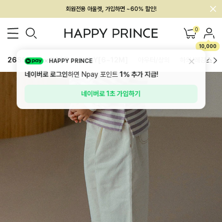
멤버십 최대 28,000원 혜택
0
10,000
26SS 신상
BEST
BABY[6~12M]
아우터/상의
하의/레깅스
HAPPY PRINCE
네이버로 로그인
하면 Npay 포인트
1%
추가 지급!
네이버로 1초 가입하기