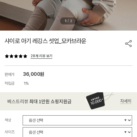
/
1
2
샤이로 아기 레깅스 셋업_모카브라운
28개 리뷰 보기
36,000원
판매가
적립금
1%
색상
사이즈