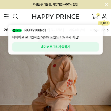
회원전용 아울렛, 가입하면 ~60% 할인!
멤버십 최대 28,000원 혜택
0
10,000
26SS 신상
BEST
BABY[6~12M]
아우터/상의
하의/레깅스
HAPPY PRINCE
네이버로 로그인
하면 Npay 포인트
1%
추가 지급!
네이버로 1초 가입하기