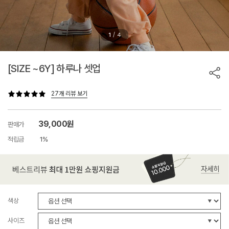
/
1
4
[SIZE ~6Y] 하루나 셋업
27개 리뷰 보기
39,000원
판매가
적립금
1%
색상
사이즈