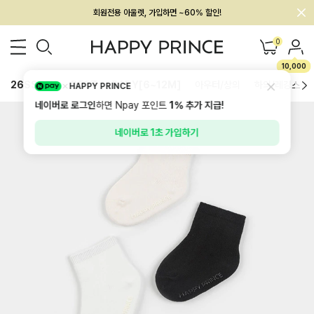
멤버십 최대 28,000원 혜택
0
10,000
26SS 신상
BEST
BABY[6~12M]
아우터/상의
하의/레깅스
HAPPY PRINCE
네이버로 로그인
하면 Npay 포인트
1%
추가 지급!
네이버로 1초 가입하기