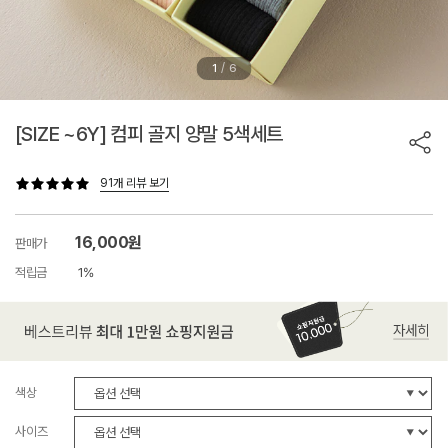
/
1
6
[SIZE ~6Y] 컴피 골지 양말 5색세트
91개 리뷰 보기
16,000원
판매가
적립금
1%
색상
사이즈