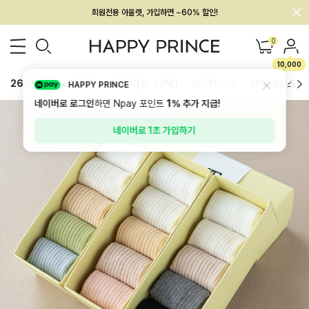
멤버십 최대 28,000원 혜택
0
10,000
26SS 신상
BEST
BABY[6~12M]
아우터/상의
하의/레깅스
HAPPY PRINCE
네이버로 로그인
하면 Npay 포인트
1%
추가 지급!
네이버로 1초 가입하기