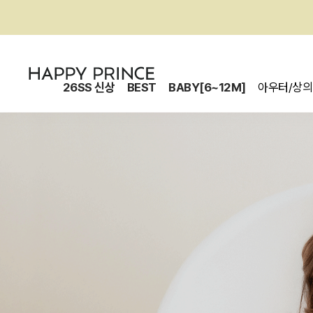
26SS 신상
BEST
BABY[6~12M]
아우터/상의