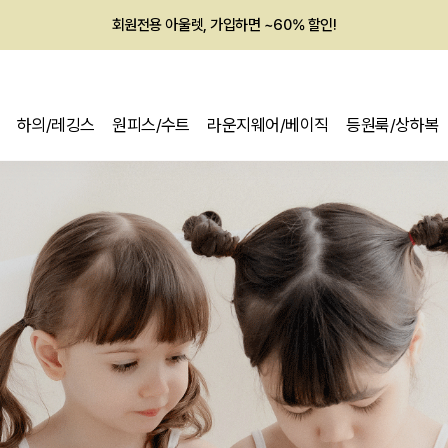
회원전용 아울렛, 가입하면 ~60% 할인!
멤버십 최대 28,000원 혜택
하의/레깅스
원피스/수트
라운지웨어/베이직
등원룩/상하복