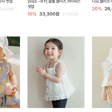
라운지 셋업
[SIZE ~6Y] 블룸 플리츠 쓰리피스
디오 플리츠 
셋업
20%
26
6,000원
10%
33,300원
37,000원