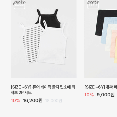
캐더린 뷔스티에 미니 아기 원피스
[SIZE ~6Y] 베르
10%
24,300원
10%
28,800원
27,000원