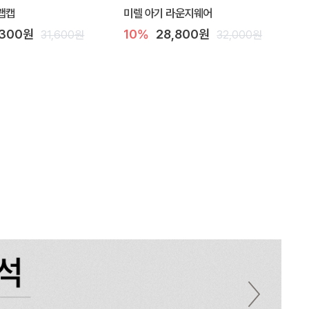
랩캡
미렐 아기 라운지웨어
,300원
10%
28,800원
31,600원
32,000원