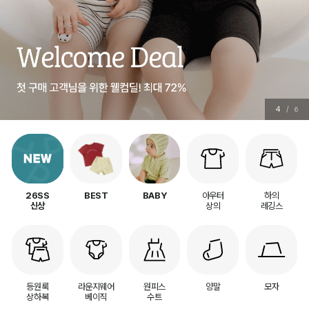
5
/
6
아우터
하의
26SS
BEST
BABY
상의
레깅스
신상
등원룩
라운지웨어
원피스
양말
모자
상하복
베이직
수트