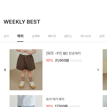
WEEKLY BEST
하의
상의
상하복
베이직
원피스
바디수트
모자
[SIZE ~6Y] 델린 린넨 바지
10%
21,600원
24,000원
듀이 아기 바지
10%
17,100원
19,000원