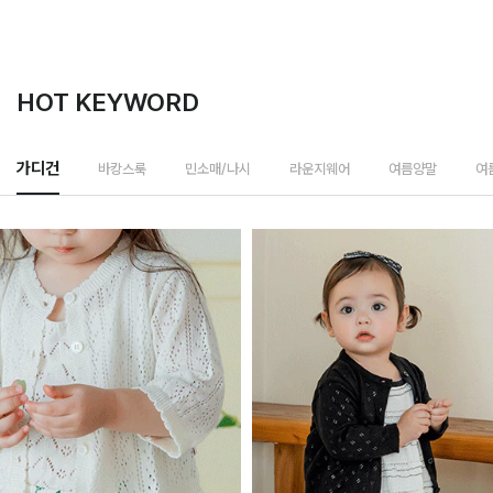
HOT KEYWORD
바캉스룩
가디건
민소매/나시
라운지웨어
여름양말
여