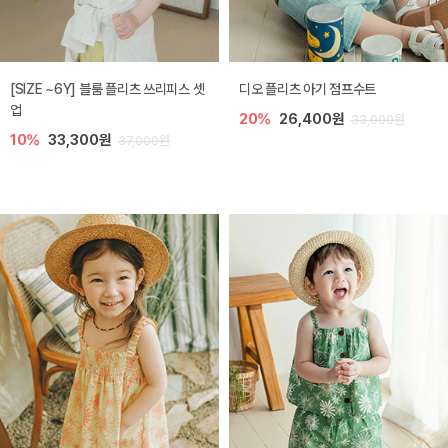
[SIZE ~6Y] 블룸 플리츠 쓰리피스 셋
디오 플리츠 아기 점프수트
업
20%
26,400원
33,000원
10%
33,300원
37,000원