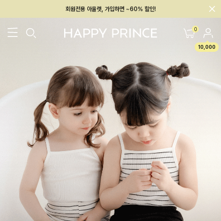
회원전용 아울렛, 가입하면 ~60% 할인!
멤버십 최대 28,000원 혜택
0
10,000
26SS 신상
BEST
BABY[6~12M]
아우터/상의
하의/레깅스