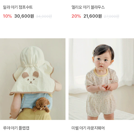
밀라 아기 점프수트
엘리오 아기 블라우스
10%
30,600원
20%
21,600원
34,000원
27,000원
루야 아기 플랩캡
미렐 아기 라운지웨어