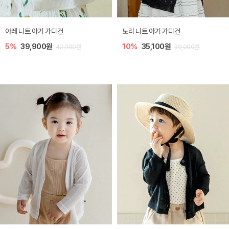
[SIZE ~6Y] 로메이 라운지 셋업
밀라 아기 원피스
10%
23,400원
20%
27,200원
26,000원
34,000원