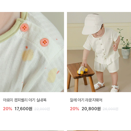
아로미 컴피벨리 아기 실내복
알레 아기 라운지웨어
20%
17,600원
20%
20,800원
22,000원
26,000원