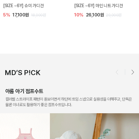
밀라 아기 점프수트
밀라 아기 셋업
10%
30,600원
20%
35,200원
34,000원
44,000원
MD’S P!CK
아롬 아기 점프수트
컬러별 스트라이프 패턴이 돋보이면서 하단에 트임 스냅으로 실용성을 더해주고, 단독은
물론 이너로도 활용하기 좋은 점프수트입니다.