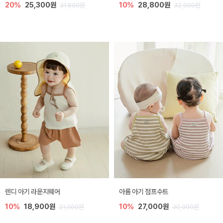
20%
25,300원
10%
28,800원
31,600원
32,000원
렌디 아기 라운지웨어
아롬 아기 점프수트
10%
18,900원
10%
27,000원
21,000원
30,000원