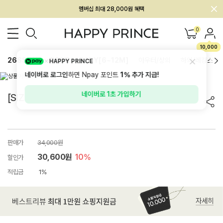
멤버십 최대 28,000원 혜택
0
10,000
26SS 신상
BEST
BABY[6~12M]
아우터/상의
하의/레깅스
HAPPY PRINCE
네이버로 로그인
하면 Npay 포인트
1%
추가 지급!
네이버로 1초 가입하기
[SIZE ~6Y] 셸리 플리츠 쓰리피스 셋업
판매가
34,000원
30,600원
10%
할인가
적립금
1%