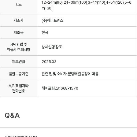
12~24m(90),24~36m(100),3~4Y(110),4~5Y(120),5~6
치수
Y(130)
제조자
(주)해피프린스
제조국
한국
세탁방법 및
상세설명 참조
취급시 주의사항
제조연월
2025.03
품질보증기준
관련 법 및 소비자 분쟁해결 규정에 따름
A/S 책임자와
해피프린스/1668-1570
전화번호
Q&A