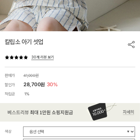
칼립소 아기 셋업
30개 리뷰 보기
판매가
41,000원
28,700원
30%
할인가
적립금
1%
색상