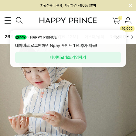
회원전용 아울렛, 가입하면 ~60% 할인!
멤버십 최대 28,000원 혜택
0
10,000
26SS 신상
BEST
BABY[6~12M]
아우터/상의
하의/레깅스
HAPPY PRINCE
네이버로 로그인
하면 Npay 포인트
1%
추가 지급!
네이버로 1초 가입하기