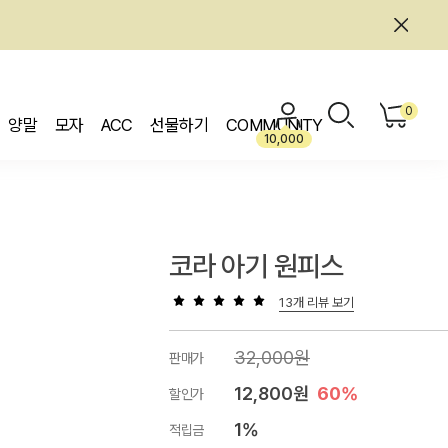
0
양말
모자
ACC
선물하기
COMMUNITY
10,000
코라 아기 원피스
13개 리뷰 보기
32,000원
판매가
12,800원
60%
할인가
1%
적립금