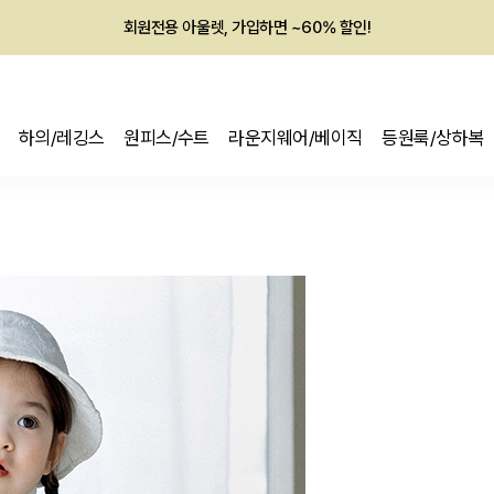
회원전용 아울렛, 가입하면 ~60% 할인!
멤버십 최대 28,000원 혜택
하의/레깅스
원피스/수트
라운지웨어/베이직
등원룩/상하복