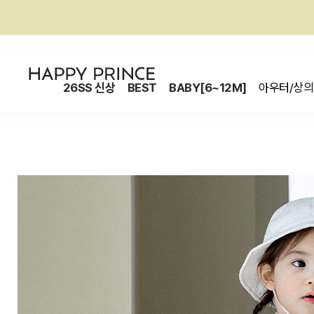
26SS 신상
BEST
BABY[6~12M]
아우터/상의