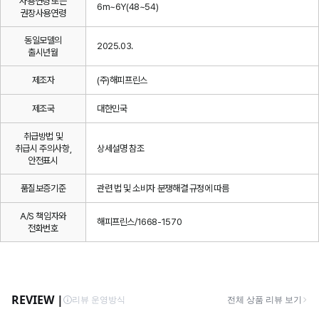
사용연령 또는
6m~6Y(48~54)
권장사용연령
동일모델의
2025.03.
출시년월
제조자
(주)해피프린스
제조국
대한민국
취급방법 및
취급시 주의사항,
상세설명 참조
안전표시
품질보증기준
관련 법 및 소비자 분쟁해결 규정에 따름
A/S 책임자와
해피프린스/1668-1570
전화번호