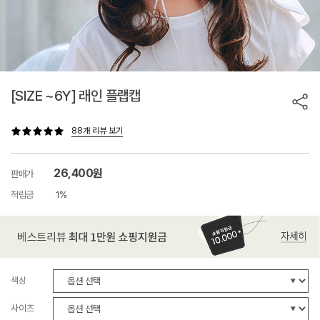
[SIZE ~6Y] 래인 플랩캡
88개 리뷰 보기
26,400원
판매가
적립금
1%
색상
사이즈