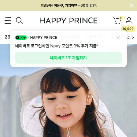
회원전용 아울렛, 가입하면 ~60% 할인!
멤버십 최대 28,000원 혜택
0
10,000
26SS 신상
BEST
BABY[6~12M]
아우터/상의
하의/레깅스
HAPPY PRINCE
네이버로 로그인
하면 Npay 포인트
1%
추가 지급!
네이버로 1초 가입하기