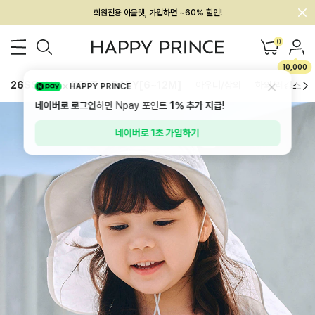
회원전용 아울렛, 가입하면 ~60% 할인!
멤버십 최대 28,000원 혜택
0
10,000
26SS 신상
BEST
BABY[6~12M]
아우터/상의
하의/레깅스
HAPPY PRINCE
네이버로 로그인
하면 Npay 포인트
1%
추가 지급!
네이버로 1초 가입하기