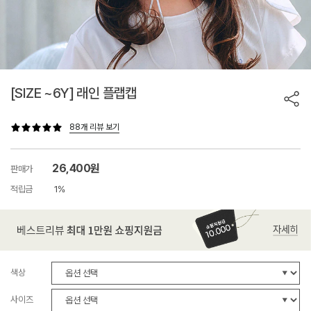
[SIZE ~6Y] 래인 플랩캡
88개 리뷰 보기
26,400원
판매가
적립금
1%
색상
사이즈