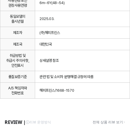
사용연령 또는
6m~6Y(48~54)
권장사용연령
동일모델의
2025.03.
출시년월
제조자
(주)해피프린스
제조국
대한민국
취급방법 및
취급시 주의사항,
상세설명 참조
안전표시
품질보증기준
관련 법 및 소비자 분쟁해결 규정에 따름
A/S 책임자와
해피프린스/1668-1570
전화번호