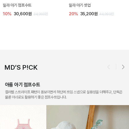
토닉 아기 민소매 티셔츠
베티 니트 아기 민소매 티셔츠
20%
11,200원
10%
24,300원
14,000원
27,000원
MD’S P!CK
아롬 아기 점프수트
컬러별 스트라이프 패턴이 돋보이면서 하단에 트임 스냅으로 실용성을 더해주고, 단독은
물론 이너로도 활용하기 좋은 점프수트입니다.