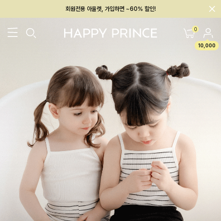
회원전용 아울렛, 가입하면 ~60% 할인!
멤버십 최대 28,000원 혜택
0
10,000
26SS 신상
BEST
BABY[6~12M]
아우터/상의
하의/레깅스