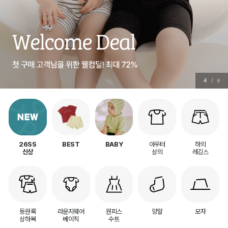
5
/
6
아우터
하의
26SS
BEST
BABY
상의
레깅스
신상
등원룩
라운지웨어
원피스
양말
모자
상하복
베이직
수트