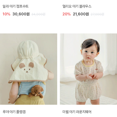
밀라 아기 점프수트
엘리오 아기 블라우스
10%
30,600원
20%
21,600원
34,000원
27,000원
루야 아기 플랩캡
미렐 아기 라운지웨어