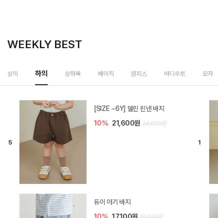
WEEKLY BEST
하의
상의
상하복
베이직
원피스
바디수트
모자
[SIZE ~6Y] 델린 린넨 바지
10%
21,600원
24,000원
듀이 아기 바지
10%
17,100원
19,000원