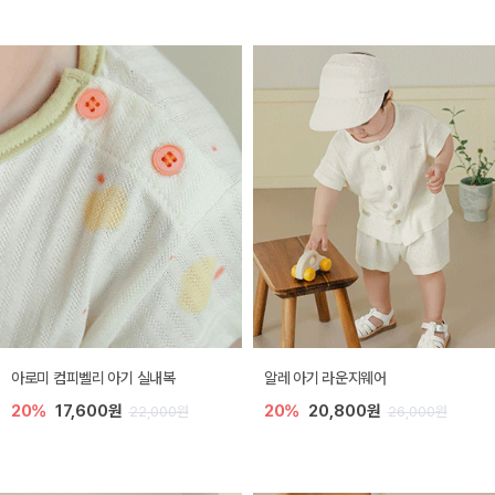
아로미 컴피벨리 아기 실내복
알레 아기 라운지웨어
20%
17,600원
20%
20,800원
22,000원
26,000원