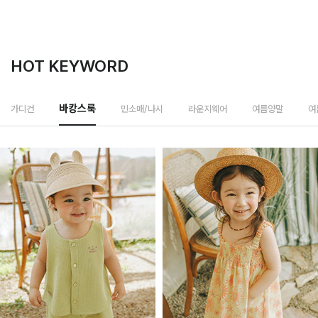
HOT KEYWORD
민소매/나시
가디건
바캉스룩
라운지웨어
여름양말
여