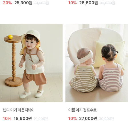
20%
25,300원
10%
28,800원
31,600원
32,000원
렌디 아기 라운지웨어
아롬 아기 점프수트
10%
18,900원
10%
27,000원
21,000원
30,000원