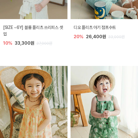
[SIZE ~6Y] 블룸 플리츠 쓰리피스 셋
디오 플리츠 아기 점프수트
업
20%
26,400원
33,000원
10%
33,300원
37,000원