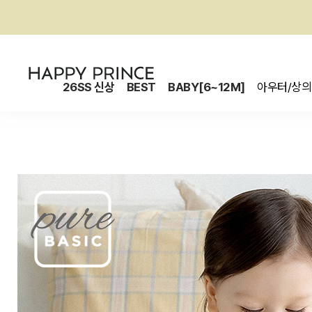
26SS 신상
BEST
BABY[6~12M]
아우터/상의