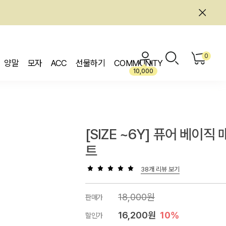
0
양말
모자
ACC
선물하기
COMMUNITY
10,000
[SIZE ~6Y] 퓨어 베이직 
트
38개 리뷰 보기
18,000원
판매가
16,200원
10%
할인가