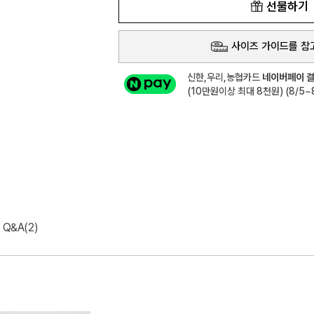
선물하기
사이즈 가이드를 참
신한,우리,농협카드
네이버페이 결
(10만원이상 최대 8천원) (8/5~8
Q&A(2)