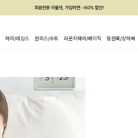
회원전용 아울렛, 가입하면 ~60% 할인!
멤버십 최대 28,000원 혜택
하의/레깅스
원피스/수트
라운지웨어/베이직
등원룩/상하복