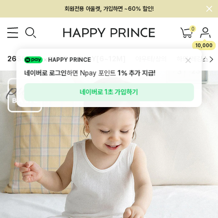
회원전용 아울렛, 가입하면 ~60% 할인!
멤버십 최대 28,000원 혜택
0
10,000
26SS 신상
BEST
BABY[6~12M]
아우터/상의
하의/레깅스
HAPPY PRINCE
네이버로 로그인
하면 Npay 포인트
1%
추가 지급!
네이버로 1초 가입하기