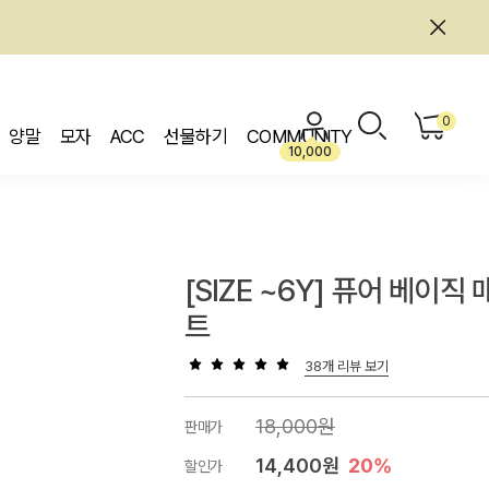
0
양말
모자
ACC
선물하기
COMMUNITY
10,000
[SIZE ~6Y] 퓨어 베이직 
트
38개 리뷰 보기
18,000원
판매가
14,400원
20%
할인가