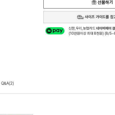
선물하기
사이즈 가이드를 참
신한,우리,농협카드
네이버페이 결
(10만원이상 최대 8천원) (8/5~8
Q&A(2)