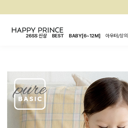
26SS 신상
BEST
BABY[6~12M]
아우터/상의