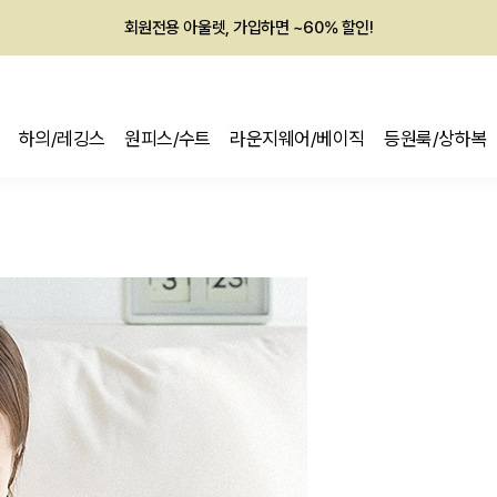
회원전용 아울렛, 가입하면 ~60% 할인!
멤버십 최대 28,000원 혜택
하의/레깅스
원피스/수트
라운지웨어/베이직
등원룩/상하복