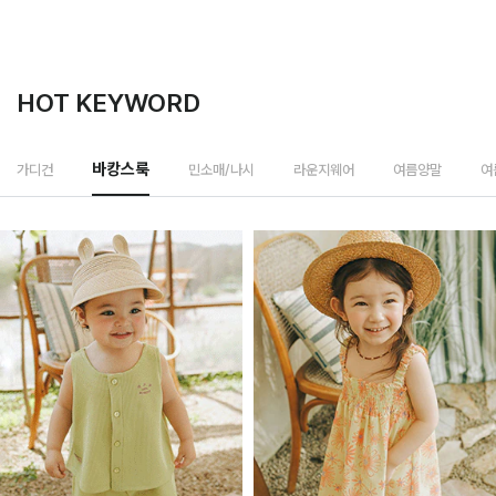
HOT KEYWORD
민소매/나시
가디건
바캉스룩
라운지웨어
여름양말
여