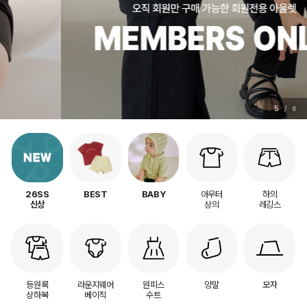
5
/
6
아우터
하의
26SS
BEST
BABY
상의
레깅스
신상
등원룩
라운지웨어
원피스
양말
모자
상하복
베이직
수트