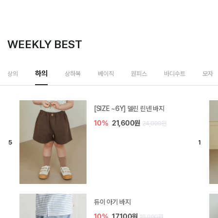
WEEKLY BEST
하의
상의
상하복
베이직
원피스
바디수트
모자
[SIZE ~6Y] 델린 린넨 바지
10%
21,600원
24,000원
듀이 아기 바지
10%
17,100원
19,000원