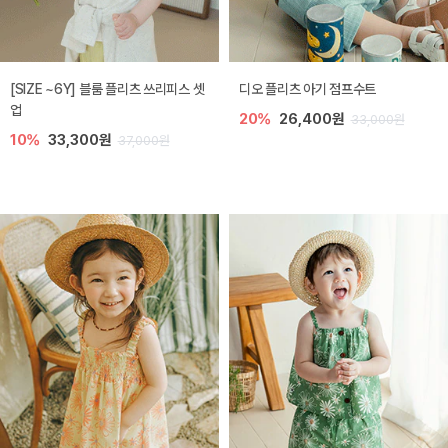
[SIZE ~6Y] 블룸 플리츠 쓰리피스 셋
디오 플리츠 아기 점프수트
업
20%
26,400원
33,000원
10%
33,300원
37,000원