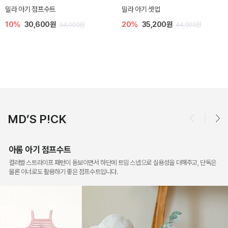
토닉 아기 민소매 티셔츠
베티 니트 아기 민소매 티셔츠
20%
11,200원
10%
24,300원
14,000원
27,000원
MD’S P!CK
아롬 아기 점프수트
컬러별 스트라이프 패턴이 돋보이면서 하단에 트임 스냅으로 실용성을 더해주고, 단독은
물론 이너로도 활용하기 좋은 점프수트입니다.