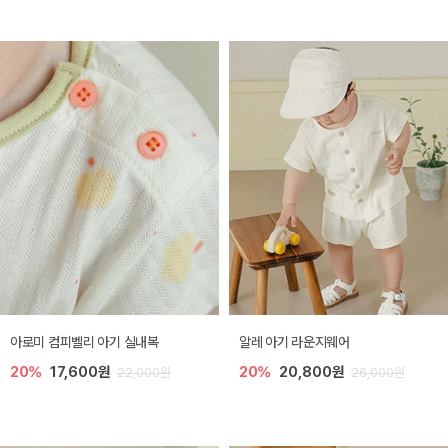
아로미 컴피벨리 아기 실내복
알레 아기 라운지웨어
20%
17,600원
20%
20,800원
22,000원
26,000원