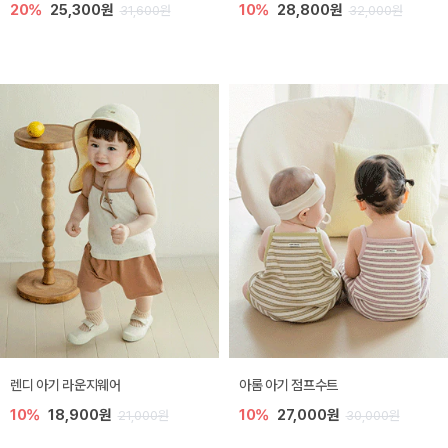
20%
25,300원
10%
28,800원
31,600원
32,000원
렌디 아기 라운지웨어
아롬 아기 점프수트
10%
18,900원
10%
27,000원
21,000원
30,000원