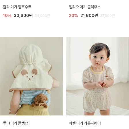
밀라 아기 점프수트
엘리오 아기 블라우스
10%
30,600원
20%
21,600원
34,000원
27,000원
루야 아기 플랩캡
미렐 아기 라운지웨어