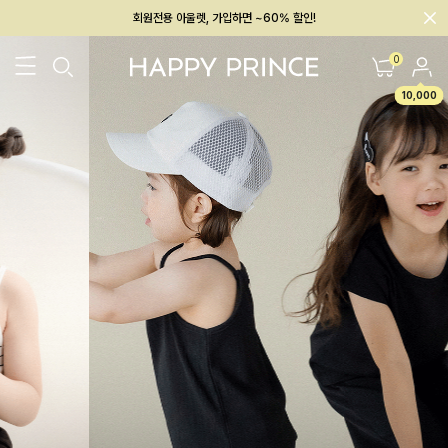
회원전용 아울렛, 가입하면 ~60% 할인!
멤버십 최대 28,000원 혜택
0
10,000
26SS 신상
BEST
BABY[6~12M]
아우터/상의
하의/레깅스