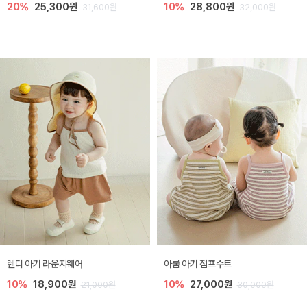
20%
25,300원
10%
28,800원
31,600원
32,000원
렌디 아기 라운지웨어
아롬 아기 점프수트
10%
18,900원
10%
27,000원
21,000원
30,000원