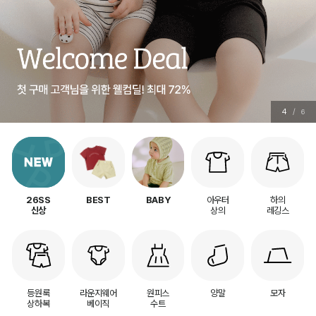
5
/
6
아우터
하의
26SS
BEST
BABY
상의
레깅스
신상
등원룩
라운지웨어
원피스
양말
모자
상하복
베이직
수트