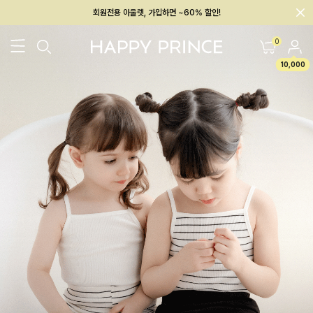
회원전용 아울렛, 가입하면 ~60% 할인!
멤버십 최대 28,000원 혜택
0
10,000
26SS 신상
BEST
BABY[6~12M]
아우터/상의
하의/레깅스