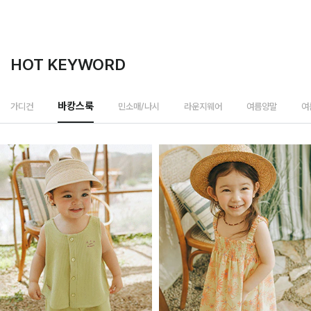
HOT KEYWORD
민소매/나시
가디건
바캉스룩
라운지웨어
여름양말
여