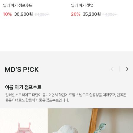
토닉 아기 민소매 티셔츠
베티 니트 아기 민소매 티셔츠
20%
11,200원
10%
24,300원
14,000원
27,000원
MD’S P!CK
아롬 아기 점프수트
컬러별 스트라이프 패턴이 돋보이면서 하단에 트임 스냅으로 실용성을 더해주고, 단독은
물론 이너로도 활용하기 좋은 점프수트입니다.