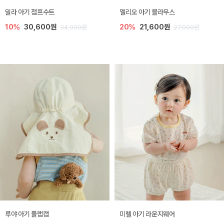
밀라 아기 점프수트
엘리오 아기 블라우스
10%
30,600원
20%
21,600원
34,000원
27,000원
루야 아기 플랩캡
미렐 아기 라운지웨어