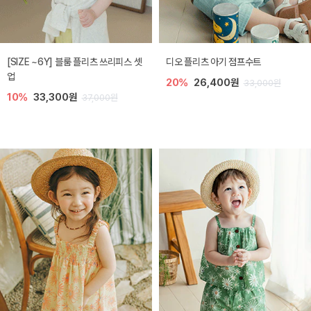
[SIZE ~6Y] 블룸 플리츠 쓰리피스 셋
디오 플리츠 아기 점프수트
업
20%
26,400원
33,000원
10%
33,300원
37,000원