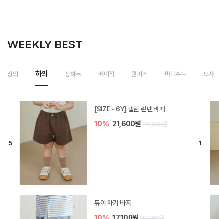
WEEKLY BEST
하의
상의
상하복
베이직
원피스
바디수트
모자
[SIZE ~6Y] 델린 린넨 바지
10%
21,600원
24,000원
듀이 아기 바지
10%
17,100원
19,000원