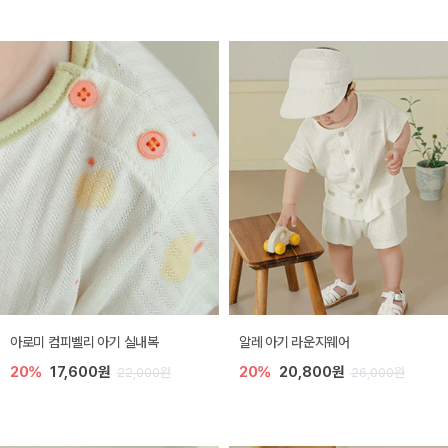
아로미 컴피벨리 아기 실내복
알레 아기 라운지웨어
20%
17,600원
20%
20,800원
22,000원
26,000원