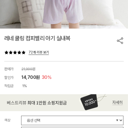
레네 쿨링 컴피벨리 아기 실내복
72개 리뷰 보기
판매가
21,000원
14,700원
30%
할인가
적립금
1%
색상