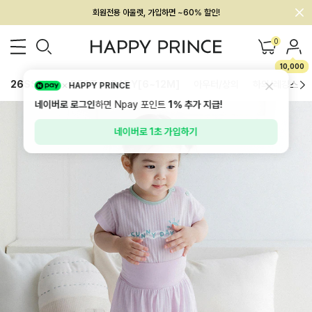
멤버십 최대 28,000원 혜택
0
10,000
26SS 신상
BEST
BABY[6~12M]
아우터/상의
하의/레깅스
HAPPY PRINCE
네이버로 로그인
하면 Npay 포인트
1%
추가 지급!
네이버로 1초 가입하기