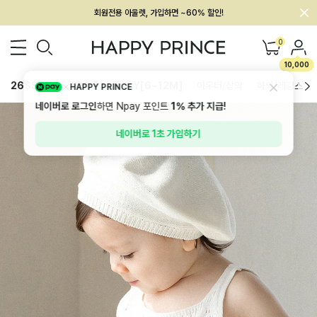
회원전용 아울렛, 가입하면 ~60% 할인!
멤버십 최대 28,000원 혜택
0
10,000
26SS 신상
BEST
BABY[6~12M]
아우터/상의
하의/레깅스
HAPPY PRINCE
네이버로 로그인
하면 Npay 포인트
1%
추가 지급!
네이버로 1초 가입하기