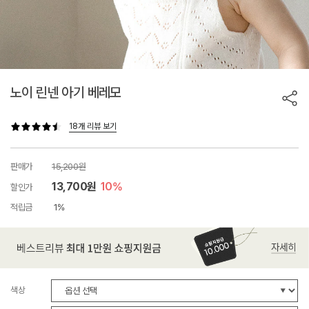
노이 린넨 아기 베레모
18개 리뷰 보기
판매가
15,200원
13,700원
10%
할인가
적립금
1%
색상