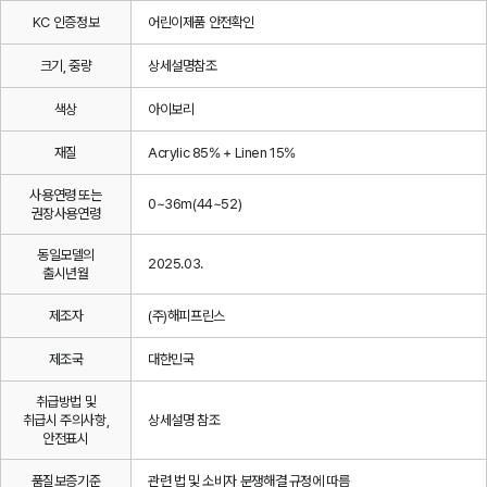
KC 인증정보
어린이제품 안전확인
크기, 중량
상세설명참조
색상
아이보리
재질
Acrylic 85% + Linen 15%
사용연령 또는
0~36m(44~52)
권장사용연령
동일모델의
2025.03.
출시년월
제조자
(주)해피프린스
제조국
대한민국
취급방법 및
취급시 주의사항,
상세설명 참조
안전표시
품질보증기준
관련 법 및 소비자 분쟁해결 규정에 따름