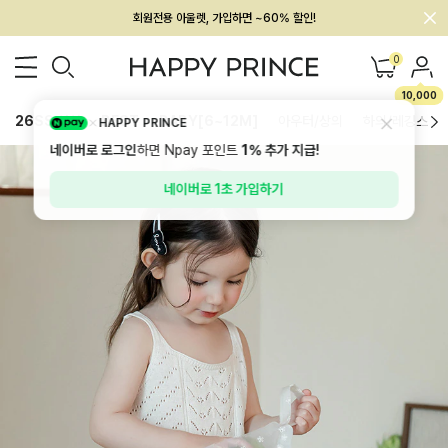
멤버십 최대 28,000원 혜택
0
10,000
26SS 신상
BEST
BABY[6~12M]
아우터/상의
하의/레깅스
HAPPY PRINCE
네이버로 로그인
하면 Npay 포인트
1%
추가 지급!
네이버로 1초 가입하기