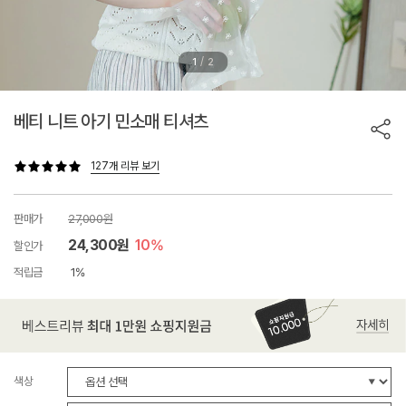
/
1
2
베티 니트 아기 민소매 티셔츠
127개 리뷰 보기
판매가
27,000원
24,300원
10%
할인가
적립금
1%
색상