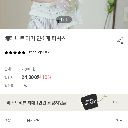
/
1
2
베티 니트 아기 민소매 티셔츠
127개 리뷰 보기
판매가
27,000원
24,300원
10%
할인가
적립금
1%
색상