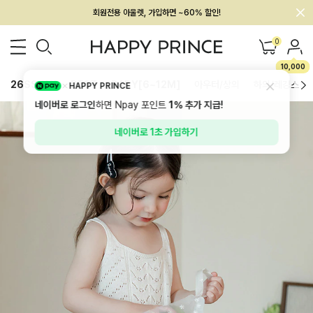
멤버십 최대 28,000원 혜택
0
10,000
26SS 신상
BEST
BABY[6~12M]
아우터/상의
하의/레깅스
HAPPY PRINCE
네이버로 로그인
하면 Npay 포인트
1%
추가 지급!
네이버로 1초 가입하기