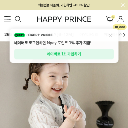
회원전용 아울렛, 가입하면 ~60% 할인!
멤버십 최대 28,000원 혜택
0
10,000
26SS 신상
BEST
BABY[6~12M]
아우터/상의
하의/레깅스
HAPPY PRINCE
네이버로 로그인
하면 Npay 포인트
1%
추가 지급!
네이버로 1초 가입하기