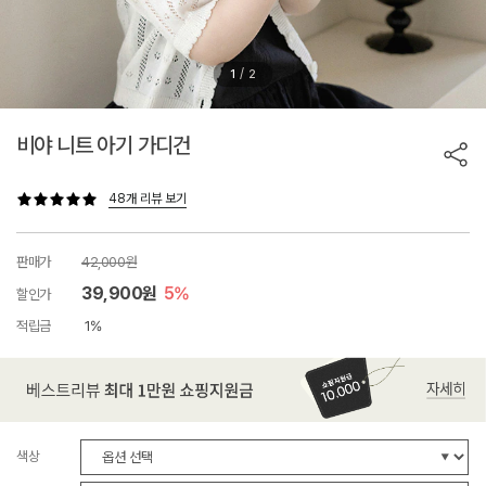
/
1
2
비야 니트 아기 가디건
48개 리뷰 보기
판매가
42,000원
39,900원
5%
할인가
적립금
1%
색상