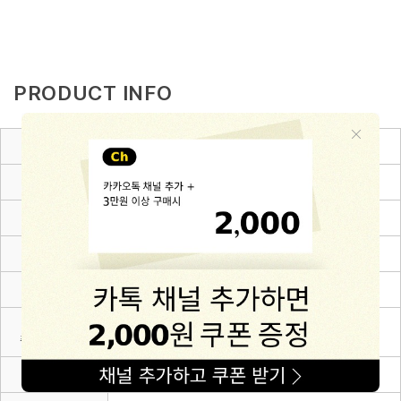
PRODUCT INFO
제품소재
Cotton 50% + Acrylic 50%
색상
아이보리
치수
6~12m(80),12~24m(90),24~36m(100),3~4Y(110)
제조자
(주)해피프린스
제조국
대한민국
세탁방법 및
상세설명 참조
취급시 주의사항
제조연월
2026.03.