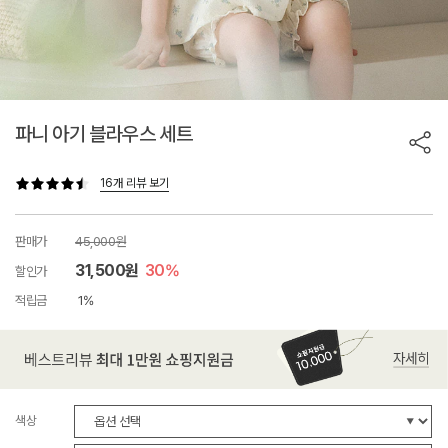
파니 아기 블라우스 세트
16개 리뷰 보기
판매가
45,000원
31,500원
30%
할인가
적립금
1%
색상