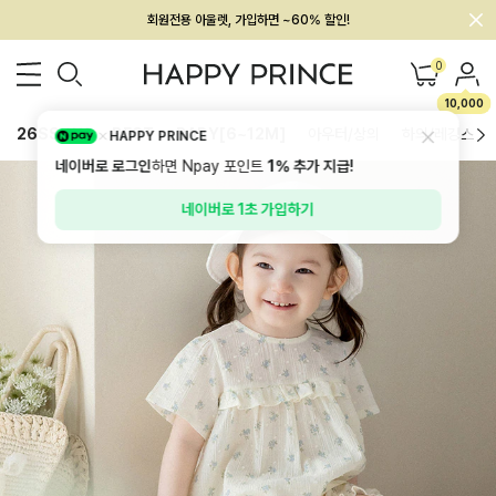
멤버십 최대 28,000원 혜택
0
10,000
26SS 신상
BEST
BABY[6~12M]
아우터/상의
하의/레깅스
HAPPY PRINCE
네이버로 로그인
하면 Npay 포인트
1%
추가 지급!
네이버로 1초 가입하기