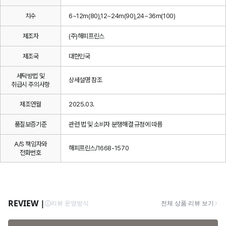
치수
6~12m(80),12~24m(90),24~36m(100)
제조자
(주)해피프린스
제조국
대한민국
세탁방법 및
상세설명 참조
취급시 주의사항
제조연월
2025.03.
품질보증기준
관련 법 및 소비자 분쟁해결 규정에 따름
A/S 책임자와
해피프린스/1668-1570
전화번호