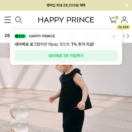
회원전용 아울렛, 가입하면 ~60% 할인!
멤버십 최대 28,000원 혜택
0
10,000
26SS 신상
BEST
BABY[6~12M]
아우터/상의
하의/레깅스
HAPPY PRINCE
네이버로 로그인
하면 Npay 포인트
1%
추가 지급!
네이버로 1초 가입하기