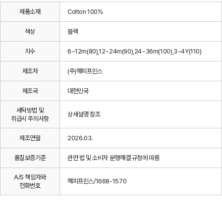
제품소재
Cotton 100%
색상
블랙
치수
6~12m(80),12~24m(90),24~36m(100),3~4Y(110)
제조자
(주)해피프린스
제조국
대한민국
세탁방법 및
상세설명 참조
취급시 주의사항
제조연월
2026.03.
품질보증기준
관련 법 및 소비자 분쟁해결 규정에 따름
A/S 책임자와
해피프린스/1668-1570
전화번호