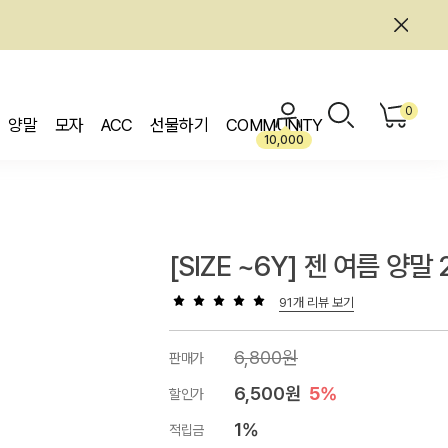
0
양말
모자
ACC
선물하기
COMMUNITY
10,000
[SIZE ~6Y] 젠 여름 양말
91개 리뷰 보기
6,800원
판매가
6,500원
5%
할인가
1%
적립금