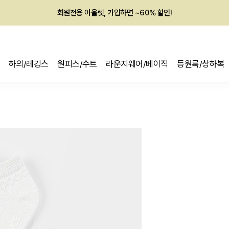
회원전용 아울렛, 가입하면 ~60% 할인!
멤버십 최대 28,000원 혜택
하의/레깅스
원피스/수트
라운지웨어/베이직
등원룩/상하복