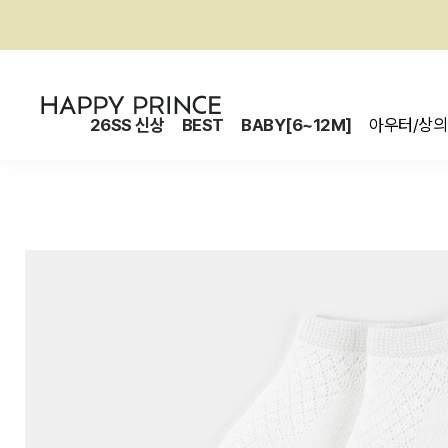
26SS 신상
BEST
BABY[6~12M]
아우터/상의