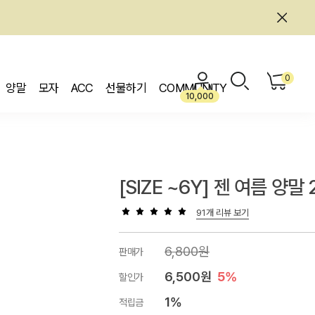
0
양말
모자
ACC
선물하기
COMMUNITY
10,000
[SIZE ~6Y] 젠 여름 양말
91개 리뷰 보기
6,800원
판매가
6,500원
5%
할인가
1%
적립금