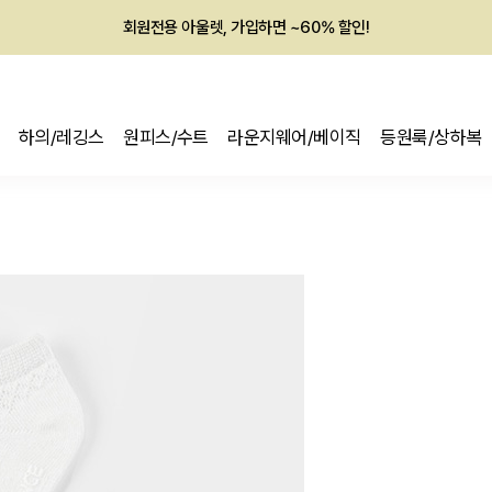
회원전용 아울렛, 가입하면 ~60% 할인!
멤버십 최대 28,000원 혜택
하의/레깅스
원피스/수트
라운지웨어/베이직
등원룩/상하복