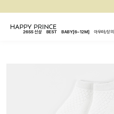
26SS 신상
BEST
BABY[6~12M]
아우터/상의