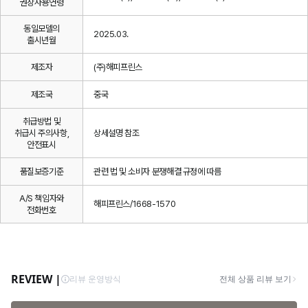
권장사용연령
동일모델의
2025.03.
출시년월
제조자
(주)해피프린스
제조국
중국
취급방법 및
취급시 주의사항,
상세설명 참조
안전표시
품질보증기준
관련 법 및 소비자 분쟁해결 규정에 따름
A/S 책임자와
해피프린스/1668-1570
전화번호