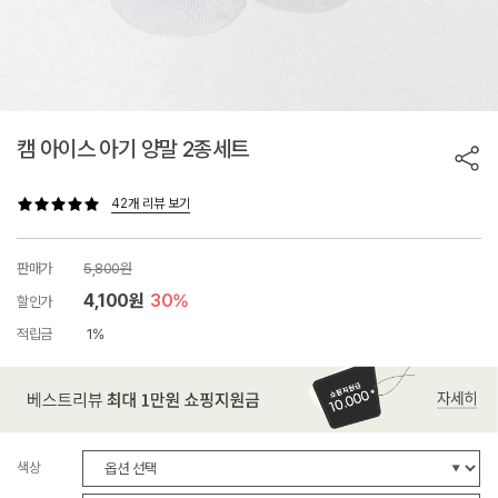
캠 아이스 아기 양말 2종세트
42개 리뷰 보기
판매가
5,800원
4,100원
30%
할인가
적립금
1%
색상