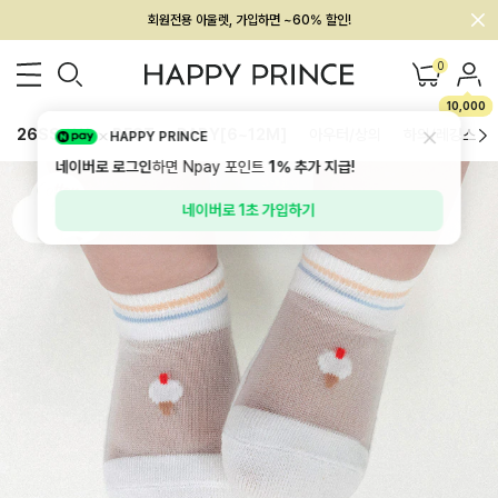
회원전용 아울렛, 가입하면 ~60% 할인!
멤버십 최대 28,000원 혜택
0
10,000
26SS 신상
BEST
BABY[6~12M]
아우터/상의
하의/레깅스
HAPPY PRINCE
네이버로 로그인
하면 Npay 포인트
1%
추가 지급!
네이버로 1초 가입하기