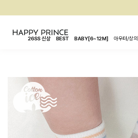
26SS 신상
BEST
BABY[6~12M]
아우터/상의