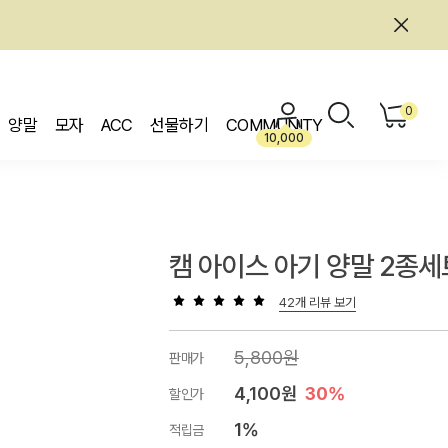
0
양말
모자
ACC
선물하기
COMMUNITY
10,000
캠 아이스 아기 양말 2종세
42개 리뷰 보기
5,800원
판매가
4,100원
30%
할인가
1%
적립금