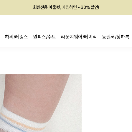
회원전용 아울렛, 가입하면 ~60% 할인!
멤버십 최대 28,000원 혜택
하의/레깅스
원피스/수트
라운지웨어/베이직
등원룩/상하복