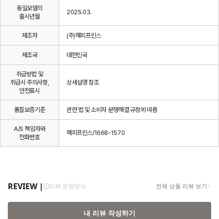
동일모델의
2025.03.
출시년월
제조자
(주)해피프린스
제조국
대한민국
취급방법 및
취급시 주의사항,
상세설명 참조
안전표시
품질보증기준
관련 법 및 소비자 분쟁해결 규정에 따름
A/S 책임자와
해피프린스/1668-1570
전화번호