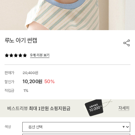
루노 아기 썬캡
9개 리뷰 보기
판매가
20,400원
10,200원
50%
할인가
적립금
1%
색상