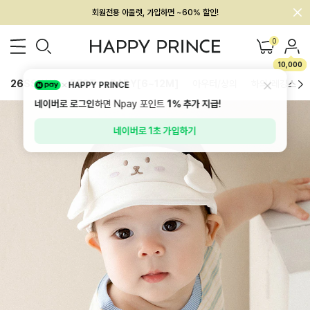
회원전용 아울렛, 가입하면 ~60% 할인!
멤버십 최대 28,000원 혜택
0
10,000
26SS 신상
BEST
BABY[6~12M]
아우터/상의
하의/레깅스
HAPPY PRINCE
네이버로 로그인
하면 Npay 포인트
1%
추가 지급!
네이버로 1초 가입하기