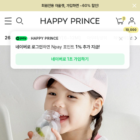
멤버십 최대 28,000원 혜택
0
10,000
26SS 신상
BEST
BABY[6~12M]
아우터/상의
하의/레깅스
HAPPY PRINCE
네이버로 로그인
하면 Npay 포인트
1%
추가 지급!
네이버로 1초 가입하기