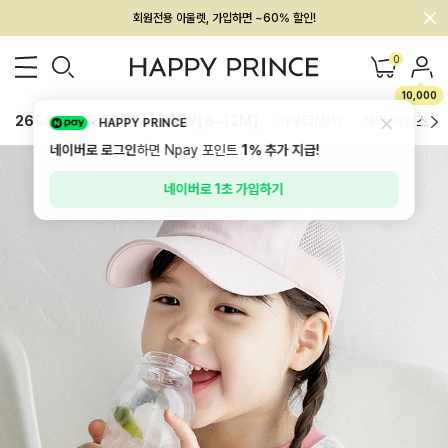
회원전용 아울렛, 가입하면 ~60% 할인!
멤버십 최대 28,000원 혜택
0
10,000
26SS 신상
BEST
BABY[6~12M]
아우터/상의
하의/레깅스
HAPPY PRINCE
네이버로 로그인
하면 Npay 포인트
1%
추가 지급!
네이버로 1초 가입하기