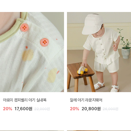
아로미 컴피벨리 아기 실내복
알레 아기 라운지웨어
20%
17,600원
20%
20,800원
22,000원
26,000원