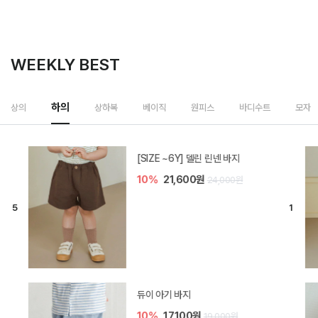
WEEKLY BEST
하의
상의
상하복
베이직
원피스
바디수트
모자
[SIZE ~6Y] 델린 린넨 바지
10%
21,600원
24,000원
듀이 아기 바지
10%
17,100원
19,000원