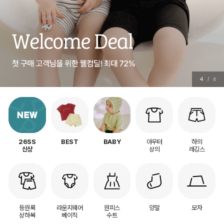
5
/
6
아우터
하의
26SS
BEST
BABY
상의
레깅스
신상
등원룩
라운지웨어
원피스
양말
모자
상하복
베이직
수트