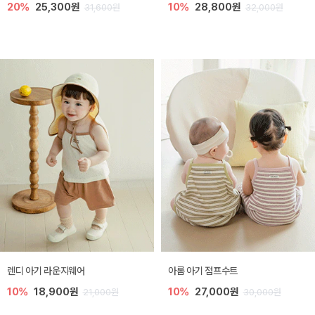
20%
25,300원
10%
28,800원
31,600원
32,000원
렌디 아기 라운지웨어
아롬 아기 점프수트
10%
18,900원
10%
27,000원
21,000원
30,000원