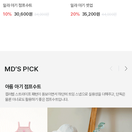
토닉 아기 민소매 티셔츠
베티 니트 아기 민소매 티셔츠
20%
11,200원
10%
24,300원
14,000원
27,000원
MD’S P!CK
아롬 아기 점프수트
컬러별 스트라이프 패턴이 돋보이면서 하단에 트임 스냅으로 실용성을 더해주고, 단독은
물론 이너로도 활용하기 좋은 점프수트입니다.