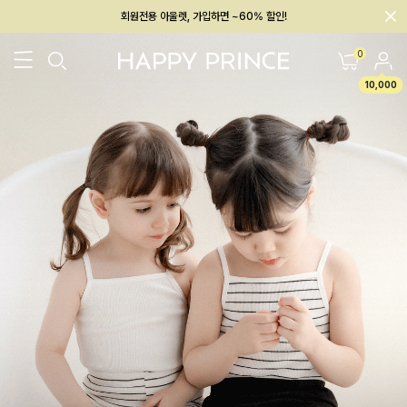
회원전용 아울렛, 가입하면 ~60% 할인!
멤버십 최대 28,000원 혜택
0
10,000
26SS 신상
BEST
BABY[6~12M]
아우터/상의
하의/레깅스