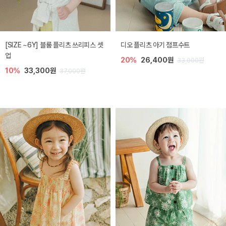
[SIZE ~6Y] 블룸 플리츠 쓰리피스 셋
디오 플리츠 아기 점프수트
업
20%
26,400원
33,000원
10%
33,300원
37,000원