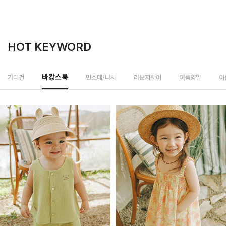
HOT KEYWORD
민소매/나시
가디건
바캉스룩
라운지웨어
여름양말
여