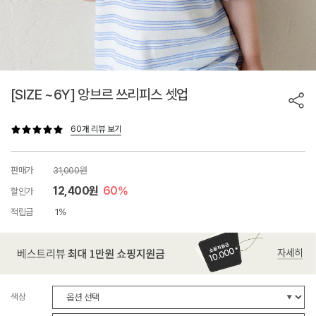
[SIZE ~6Y] 앙브르 쓰리피스 셋업
60개 리뷰 보기
판매가
31,000원
12,400원
60%
할인가
적립금
1%
색상