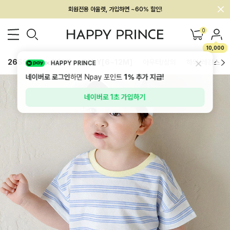
회원전용 아울렛, 가입하면 ~60% 할인!
멤버십 최대 28,000원 혜택
0
10,000
26SS 신상
BEST
BABY[6~12M]
아우터/상의
하의/레깅스
HAPPY PRINCE
네이버로 로그인
하면 Npay 포인트
1%
추가 지급!
네이버로 1초 가입하기